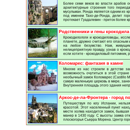
Более семи веков во власти арабов о
архитектурные строения того период
мусульман. Ронда является одним из к
под именем Тахо-де-Ронда, делит гор
протекает Гуадалевин - приток более к
Родственники и гены крокодила
К
рокодилологи и крокодиловеды, иссл
планете, дружно считают его опасным 
на любое безумство. Нам, живущим
нелицеприятную правду, узнав о кроко
если хотите - крокодиловый питомник,
Коломарес: фантазия в камне
Многие из нас строили в детстве за
возможность очутиться в этой стране
необычный замок Коломарес (Castillo 
самую маленькую церковь в мире, зане
Внутренняя площадь этого здания непра
Аркос-де-ла-Фронтера - город п
Путешествуя по югу Испании, нельзя
красотой. Этот населенный пункт нахо
месте холма находится замок, бывшая
манер в 1430 году.
С высоты замка от
плоскогорья Сьерра Морена. Центр гор