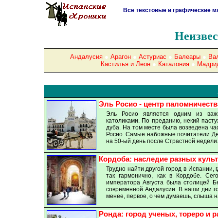
Все текстовые и графические м
Неизве
Андалусия
●
Арагон
●
Астуриас
●
Балеары
●
Ва
Кастилья и Леон
●
Каталония
●
Мадри
Эль Росио - центр паломничеств
Эль Росио является одним из важ
католиками. По преданию, некий пасту
дуба. На том месте была возведена ча
Росио. Самые набожные почитатели Дев
на 50-ый день после Страстной недели
Кордоба: наследие разных куль
Трудно найти другой город в Испании, 
так гармонично, как в Кордобе. Се
императора Августа была столицей Б
современной Андалусии. В наши дни г
менее, первое, о чем думаешь, слыша н
Ронда: город ученых, тореро и 